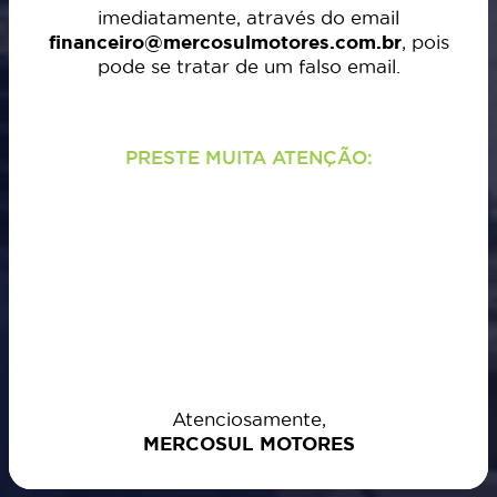
imediatamente, através do email
financeiro@mercosulmotores.com.br
, pois
pode se tratar de um falso email.
PRESTE MUITA ATENÇÃO:
Verifique sempre o email que lhe enviou o
boleto. A MERCOSUL MOTORES só utiliza o
domínio
@mercosulmotores.com.br
e não
reconhece mensagens enviadas de outros
provedores (gmail, Hotmail, dentre outros).
Além disto, no momento de efetivar o
pagamento, confira sempre.
Atenciosamente,
MERCOSUL MOTORES